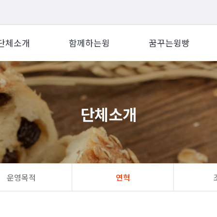
단체소개
함께하는윙
꿈꾸는윙빵
단체소개
운영목적
연혁