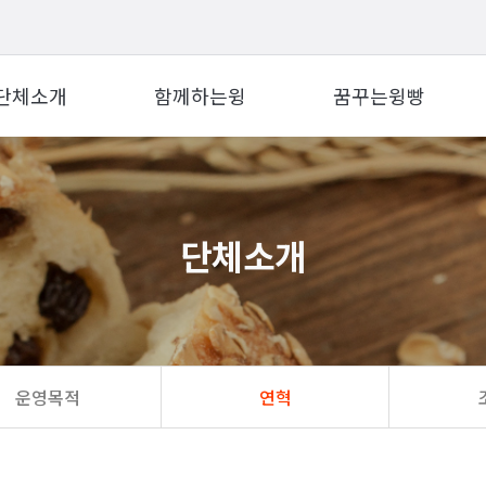
단체소개
함께하는윙
꿈꾸는윙빵
단체소개
운영목적
연혁