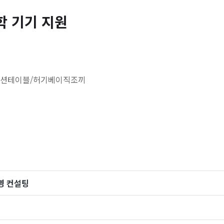
 기기 지원
모션테이블/허기베이직조끼
영 컨설팅