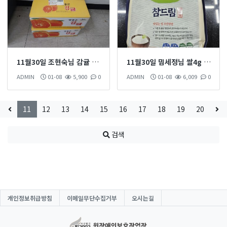
11월30일 조현숙님 감귤 2박스 후원 하셨습니다
11월30일 밈세정님 쌀4g 후원 하셨습니다
ADMIN
01-08
5,900
0
ADMIN
01-08
6,009
0
11
12
13
14
15
16
17
18
19
20
검색
개인정보취급방침
이메일무단수집거부
오시는길