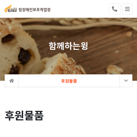
함께하는윙
후원물품
후원물품