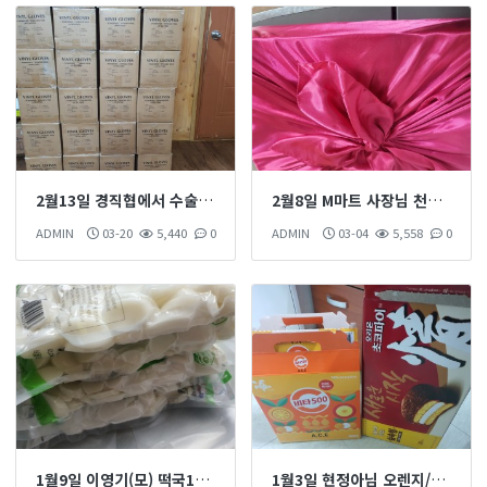
2월13일 경직협에서 수술장갑 58박스 후원 하섰습니다
2월8일 M마트 사장님 천혜향 1박스 후원 하섰습니다
ADMIN
03-20
5,440
0
ADMIN
03-04
5,558
0
1월9일 이영기(모) 떡국1kg 4개 후원 하섰습니다
1월3일 현정아님 오렌지/쵸코파이 후원 하섰습니다