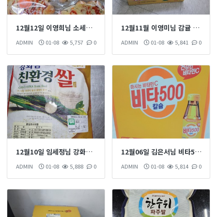
12월12일 이영희님 소세지빵30개 후원 하셨습니다
12월11월 이영미님 감귤 2박스 후원 하셨습니다
ADMIN
01-08
5,757
0
ADMIN
01-08
5,841
0
12월10일 임세정님 강화쌀10kg 후원 하셨습니다
12월06일 김은서님 비타500백 후원 하셨습니다
ADMIN
01-08
5,888
0
ADMIN
01-08
5,814
0