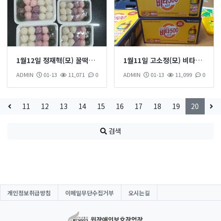
1월12일 정재혁(모) 꿀떡을 12개 후원 하셨습니다
1월11일 고소정(모) 비타500 1박스 후원 하셨습니다
ADMIN
01-13
11,071
0
ADMIN
01-13
11,099
0
11
12
13
14
15
16
17
18
19
20
검색
개인정보취급방침
이메일무단수집거부
오시는길