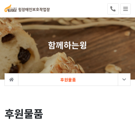
함께하는윙
후원물품
후원물품