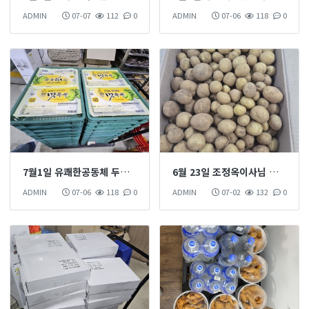
ADMIN
07-07
112
0
ADMIN
07-06
118
0
7월1일 유쾌한공동체 두부 24*2 후원 하셨습니다
6월 23일 조정옥이사님 알감자 &감자 식재료 후원 하섰습니다
ADMIN
07-06
118
0
ADMIN
07-02
132
0