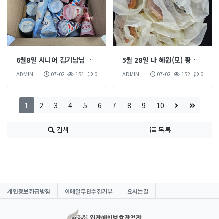
6월8일 시니어 김기남님 아이스크림 35개 이용인 간식으로 후원 하셨습니다
5월 28일 나 혜원(모) 황 치즈 쿠키 60개 이용인 간식으로 후원 하셨습니다
ADMIN
07-02
151
0
ADMIN
07-02
152
0
1
2
3
4
5
6
7
8
9
10
검색
목록
개인정보취급방침
이메일무단수집거부
오시는길