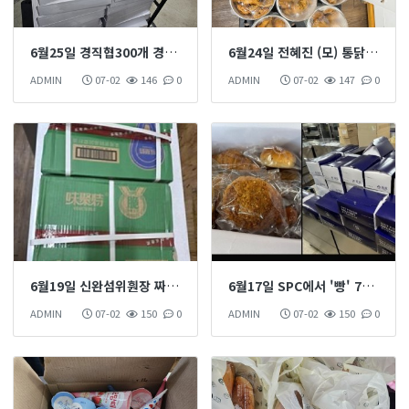
6월25일 경직협300개 경기도 직업 재활시설 협회 후원 하섰습니다
6월24일 전혜진 (모) 통닭10개 음료 5묶음 이용인 간식 후원 하셨습니다
ADMIN
07-02
146
0
ADMIN
07-02
147
0
6월19일 신완섬위훤장 짜사이 후원 하섰습니다
6월17일 SPC에서 '빵' 70박스 후원 하섰습니다
ADMIN
07-02
150
0
ADMIN
07-02
150
0