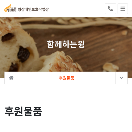
함께하는윙
후원물품
후원물품