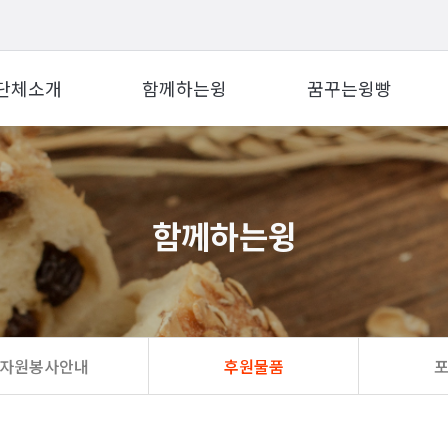
단체소개
함께하는윙
꿈꾸는윙빵
함께하는윙
자원봉사안내
후원물품