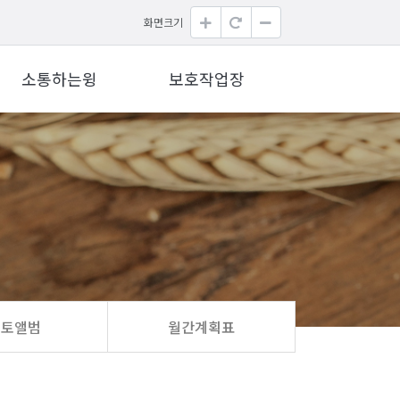
화면크기
소통하는윙
보호작업장
포토앨범
월간계획표